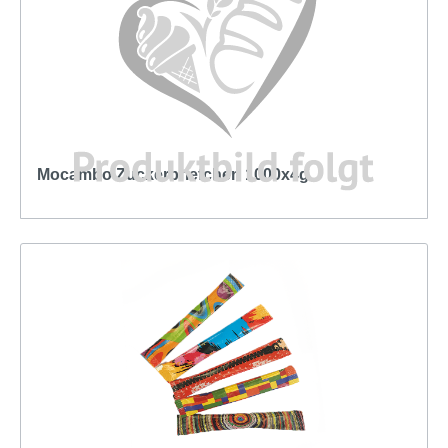
Mocambo Zuckerbriefchen 1000x4g