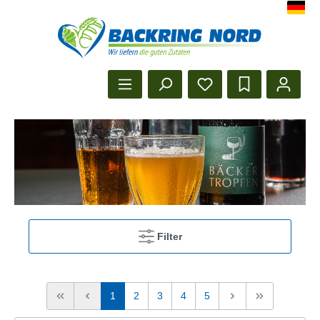
Herzlich Willkommen beim Backr
Startseite anzeigen
Filter
1
2
3
4
5