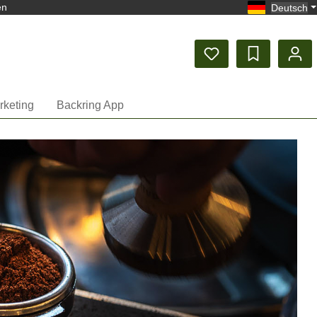
en
Deutsch
rketing
Backring App