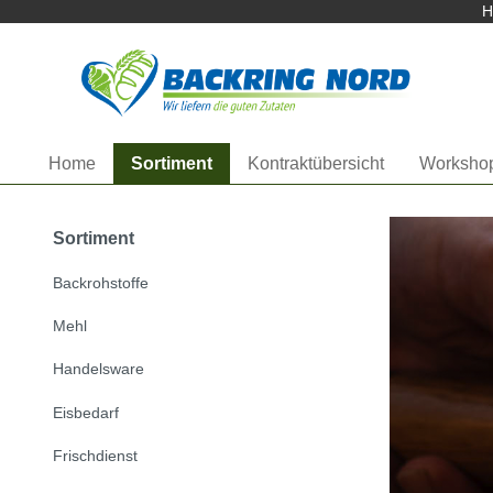
Herzlich Willkommen bei
H
Startseite anzeigen
Home
Sortiment
Kontraktübersicht
Worksho
Sortiment
Backrohstoffe
Mehl
Handelsware
Eisbedarf
Frischdienst