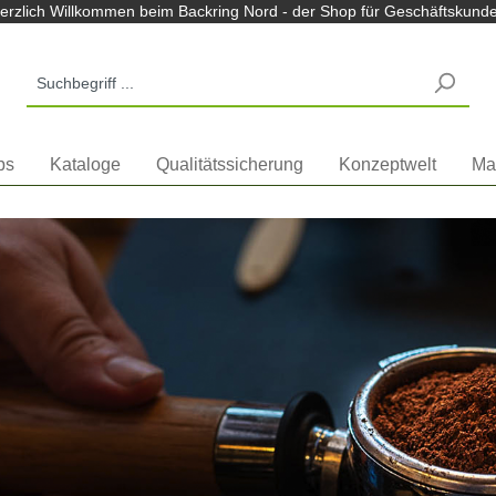
m Backring Nord Shop
erzlich Willkommen beim Backring Nord - der Shop für Geschäftskund
ps
Kataloge
Qualitätssicherung
Konzeptwelt
Ma