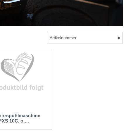
irrspühlmaschine
 FXS 10C, o.
ellpauschale