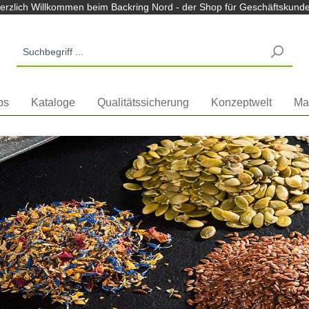
m Backring Nord Shop
erzlich Willkommen beim Backring Nord - der Shop für Geschäftskund
ps
Kataloge
Qualitätssicherung
Konzeptwelt
Ma