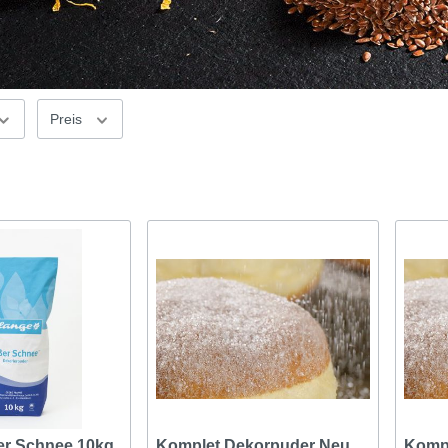
Preis
er Schnee 10kg
Komplet Dekorpuder Neu
Komp