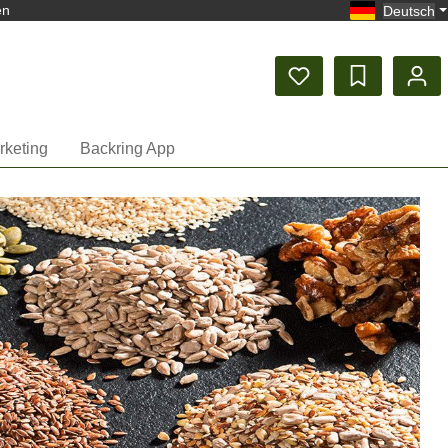
en
Deutsch
rketing
Backring App