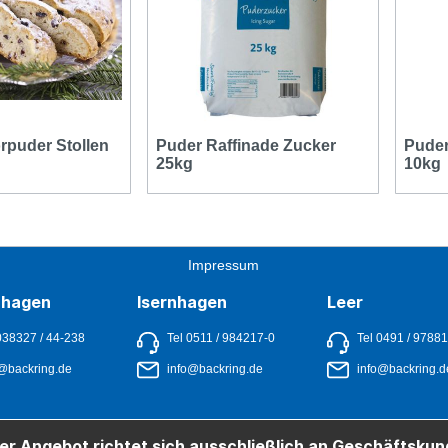
rpuder Stollen
Puder Raffinade Zucker
Puder
25kg
10kg
Impressum
nhagen
Isernhagen
Leer
038327 / 44-238
Tel 0511 / 984217-0
Tel 0491 / 9788
@backring.de
info@backring.de
info@backring.d
er Angebot richtet sich ausschließlich an Geschäftskun