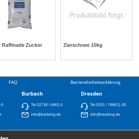
 Raffinade Zucker
Zierschnee 10kg
FAQ
Barrierefreiheitserklärung
Burbach
Dresden
1-0
Tel 02736 / 4962-0
Tel 0351 / 796621-00
e
info@backring.de
info@backring.de
den.