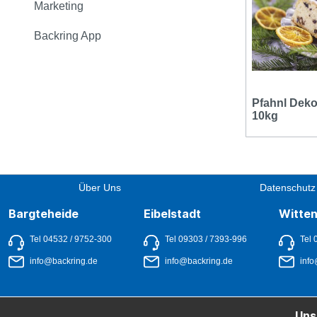
Marketing
Backring App
Pfahnl Deko
10kg
Über Uns
Datenschutz
Bargteheide
Eibelstadt
Witte
Tel 04532 / 9752-300
Tel 09303 / 7393-996
Tel 
info@backring.de
info@backring.de
info
Uns