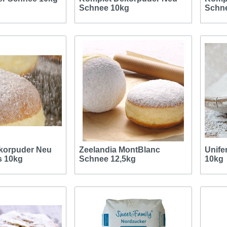
Schnee 10kg
Schn
korpuder Neu
Zeelandia MontBlanc
Unife
s 10kg
Schnee 12,5kg
10kg