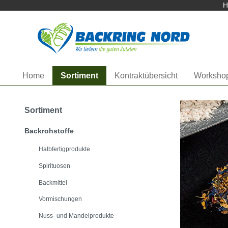
Herzlich Willkommen bei
H
Startseite anzeigen
Home
Sortiment
Kontraktübersicht
Worksho
Sortiment
Backrohstoffe
Halbfertigprodukte
Spirituosen
Backmittel
Vormischungen
Nuss- und Mandelprodukte