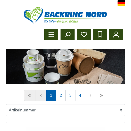
Herzlich Willkommen beim Backr
Startseite anzeigen
1
2
3
4