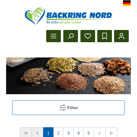
Herzlich Willkommen beim Backr
Startseite anzeigen
Filter
1
2
3
4
5