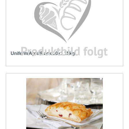
Uniferm ApfelBack 10x1,25kg