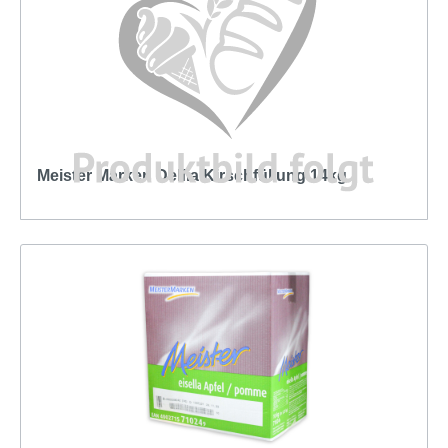
Meister Marken Delfia Kirschfüllung 14kg