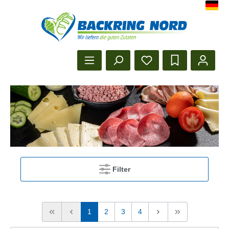
Herzlich Willkommen beim Backr
Startseite anzeigen
Filter
1
2
3
4