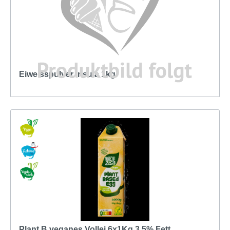
Eiweisspulver Insula 1kg
Plant B veganes Vollei 6x1Kg 3,5% Fett