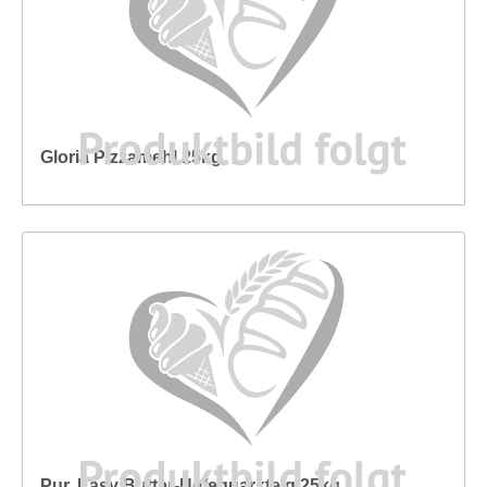
Gloria Pizzamehl 25kg
Pur. Easy Butter-Hefequarkteig 25kg