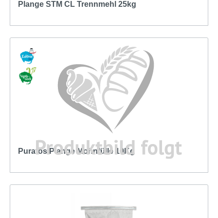
Plange STM CL Trennmehl 25kg
Puratos Plange Mohnfülle 10Kg