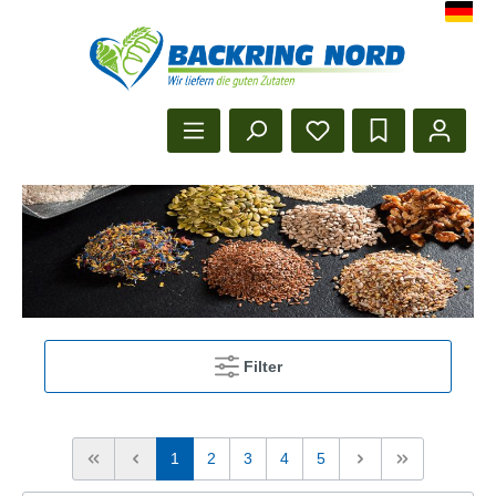
Herzlich Willkommen beim Backr
Startseite anzeigen
Filter
1
2
3
4
5