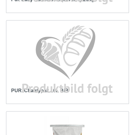
PUR. Chantypak 10L BiB