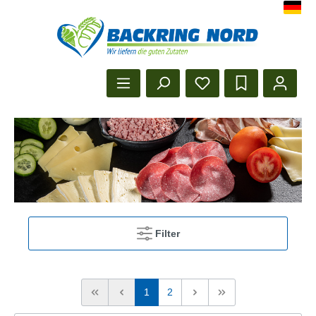
Herzlich Willkommen beim Backr
Startseite anzeigen
Filter
1
2