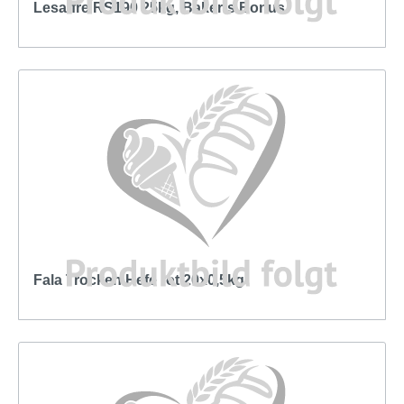
Lesaffre RS190 25kg, Baker´s Bonus
Fala Trocken Hefe rot 20x0,5kg