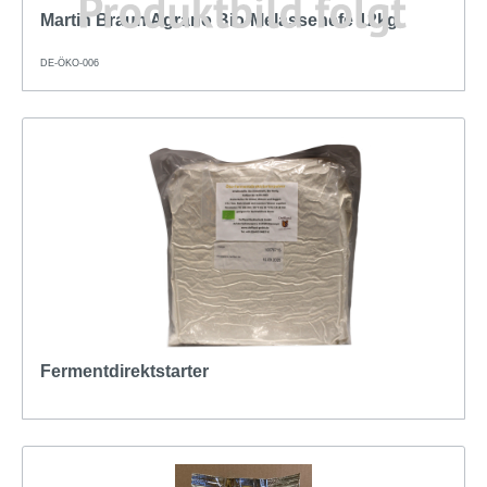
Martin Braun Agrano Bio-Melassehefe 12kg
DE-ÖKO-006
Fermentdirektstarter