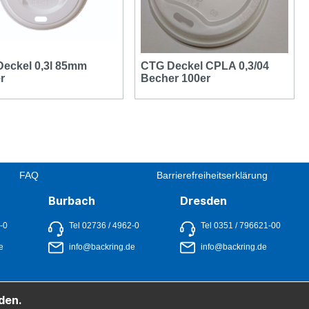
eckel 0,3l 85mm
CTG Deckel CPLA 0,3/04
r
Becher 100er
FAQ
Barrierefreiheitserklärung
Burbach
Dresden
1-0
Tel 02736 / 4962-0
Tel 0351 / 796621-00
e
info@backring.de
info@backring.de
den.