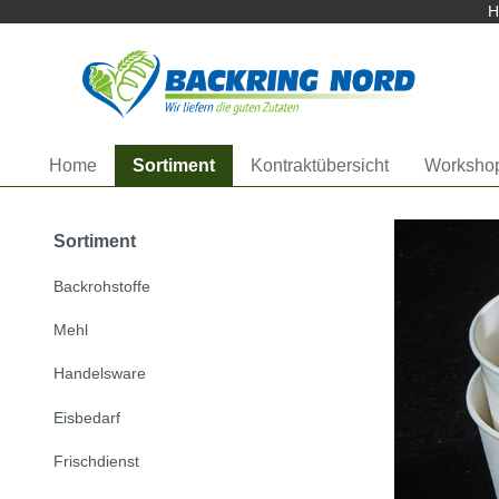
Herzlich Willkommen bei
H
Startseite anzeigen
Home
Sortiment
Kontraktübersicht
Worksho
Sortiment
Backrohstoffe
Mehl
Handelsware
Eisbedarf
Frischdienst