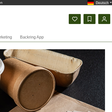
en
Deutsch
rketing
Backring App