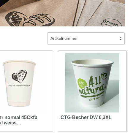
r normal 45Ckfb
CTG-Becher DW 0,3XL
al weiss
_randvoll