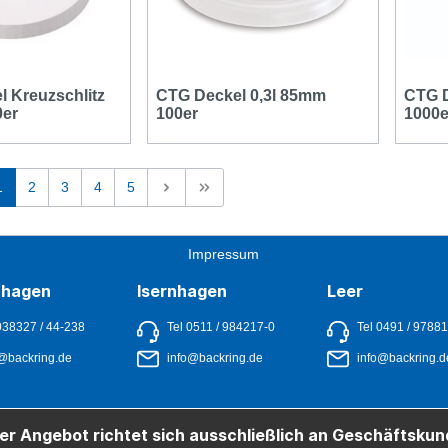
l Kreuzschlitz
CTG Deckel 0,3l 85mm
CTG D
er
100er
1000e
1
2
3
4
5
Impressum
nhagen
Isernhagen
Leer
038327 / 44-238
Tel 0511 / 984217-0
Tel 0491 / 9788
@backring.de
info@backring.de
info@backring.d
er Angebot richtet sich ausschließlich an Geschäftskun