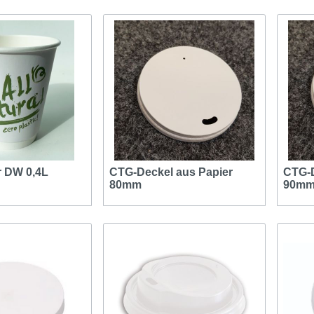
 DW 0,4L
CTG-Deckel aus Papier
CTG-D
80mm
90m