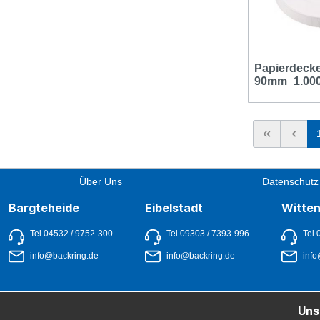
Papierdecke
90mm_1.000
Über Uns
Datenschutz
Bargteheide
Eibelstadt
Witte
Tel 04532 / 9752-300
Tel 09303 / 7393-996
Tel 
info@backring.de
info@backring.de
info
Uns