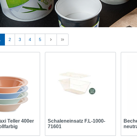
1
2
3
4
5
xi Teller 400er
Schaleneinsatz F.L-1000-
Beche
ollfarbig
71601
neutr
450ml