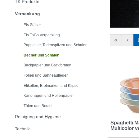
TK Produkte
Verpackung
Eis Gläser
Eis ToGo Verpackung
Pappteller, Tortenspitzen und Schalen
Becher und Schalen
Backpapier und Backformen
Folien und Sahneaufleger
Etiketten, Brotmarken und Klipse
Kartonagen und Rollenpapier
Tüten und Beutel
Reinigung und Hygiene
Spaghetti Ma
Multicolor v
Technik