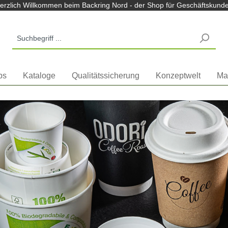
m Backring Nord Shop
erzlich Willkommen beim Backring Nord - der Shop für Geschäftskund
ps
Kataloge
Qualitätssicherung
Konzeptwelt
Ma