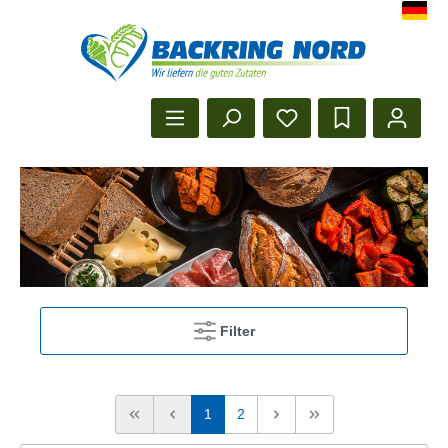
Herzlich Willkommen beim Backr
Startseite anzeigen
Filter
1
2