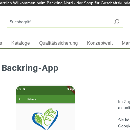
m Backring Nord Shop
erzlich Willkommen beim Backring Nord - der Shop für Geschäftskund
s
Kataloge
Qualitätssicherung
Konzeptwelt
Mar
kring App
 Backring-App
Im Zu
aktuali
Sie kö
Google