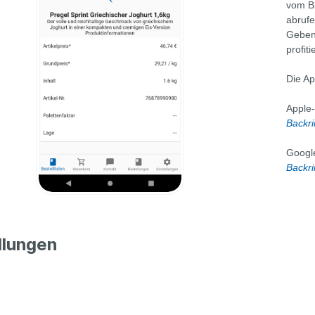
vom B2
abrufe
Geben 
profit
Die Ap
Apple-
Backr
Google
Backr
llungen