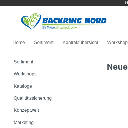
Herzlich Willkommen bei
H
Startseite anzeigen
Home
Sortiment
Kontraktübersicht
Workshop
Sortiment
Bac
Neue
Workshops
Kataloge
Qualitätssicherung
Konzeptwelt
Marketing