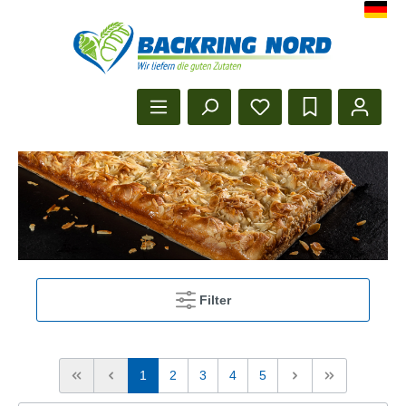
Herzlich Willkommen beim Backr
Startseite anzeigen
Filter
1
2
3
4
5