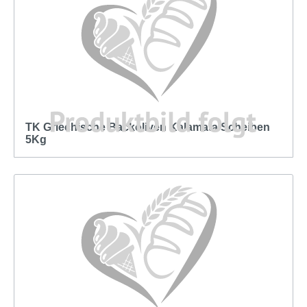
TK Griechische Backoliven Kalamata Scheiben
5Kg