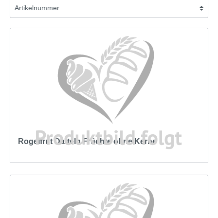
Rogelfrut Datteln Früchte ohne Kerne