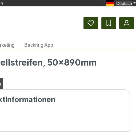
en
Deutsch
rketing
Backring App
ellstreifen, 50x890mm
g
ktinformationen