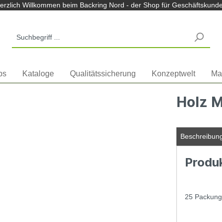
m Backring Nord Shop
erzlich Willkommen beim Backring Nord - der Shop für Geschäftskund
ps
Kataloge
Qualitätssicherung
Konzeptwelt
Ma
Holz 
Beschreibun
Produ
25 Packung