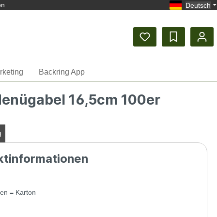
en
Deutsch
rketing
Backring App
Menügabel 16,5cm 100er
g
ktinformationen
en = Karton