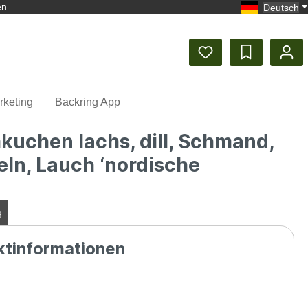
en
Deutsch
rketing
Backring App
uchen lachs, dill, Schmand,
ln, Lauch ‘nordische
g
ktinformationen