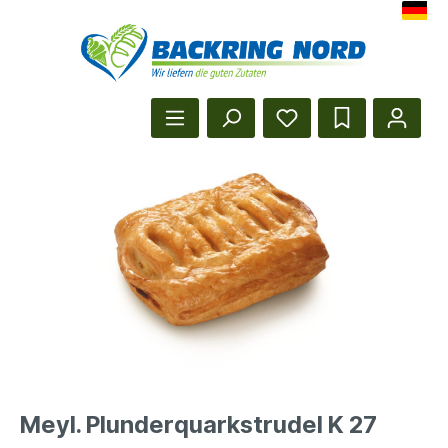
Herzlich Willkommen beim Backr
Startseite anzeigen
Meyl. Plunderquarkstrudel K 27