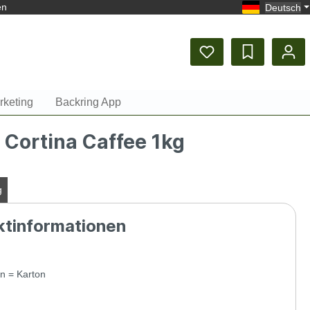
en
Deutsch
rketing
Backring App
t Cortina Caffee 1kg
g
ktinformationen
n = Karton