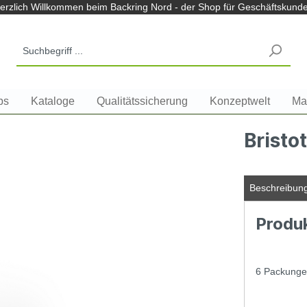
m Backring Nord Shop
erzlich Willkommen beim Backring Nord - der Shop für Geschäftskund
ps
Kataloge
Qualitätssicherung
Konzeptwelt
Ma
Bristo
Beschreibun
Produ
6 Packunge