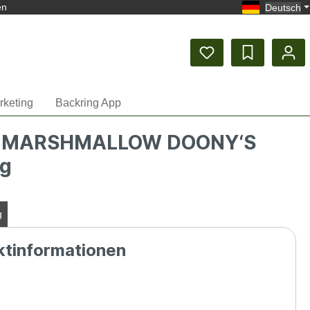
en
Deutsch
rketing
Backring App
Y MARSHMALLOW DOONY‘S
g
g
ktinformationen