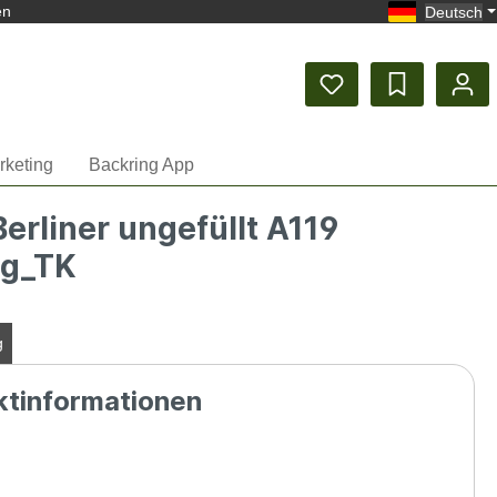
en
Deutsch
rketing
Backring App
Berliner ungefüllt A119
g_TK
g
ktinformationen