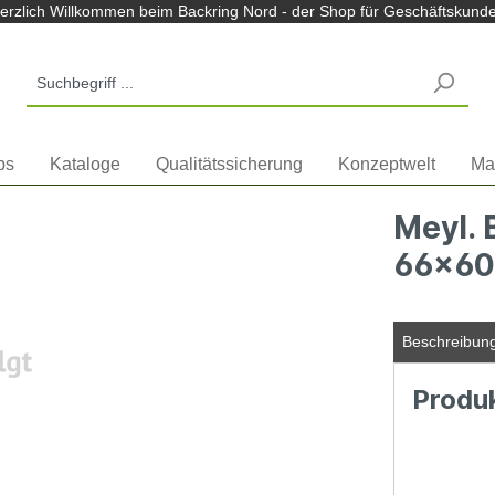
m Backring Nord Shop
erzlich Willkommen beim Backring Nord - der Shop für Geschäftskund
ps
Kataloge
Qualitätssicherung
Konzeptwelt
Ma
Meyl. 
66x60
Beschreibun
Produ