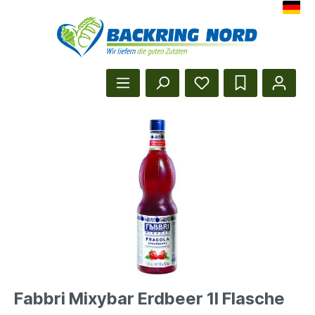
Herzlich Willkommen beim Backr
Startseite anzeigen
Fabbri Mixybar Erdbeer 1l Flasche