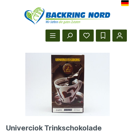
Herzlich Willkommen beim Backr
Startseite anzeigen
Univerciok Trinkschokolade